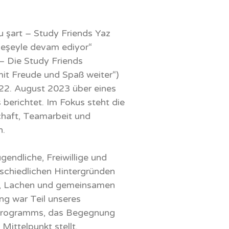
u şart – Study Friends Yaz
 neşeyle devam ediyor“
– Die Study Friends
t Freude und Spaß weiter
“
)
2. August 2023 über eines
berichtet. Im Fokus steht die
haft, Teamarbeit und
h.
endliche, Freiwillige und
schiedlichen Hintergründen
, Lachen und gemeinsamen
ng war Teil unseres
rogramms, das Begegnung
ittelpunkt stellt.