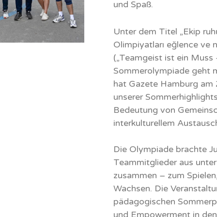
und Spaß.
Unter dem Titel „Ekip ruh
Olimpiyatları eğlence ve
(„Teamgeist ist ein Muss 
Sommerolympiade geht mi
hat Gazete Hamburg am 2
unserer Sommerhighlights 
Bedeutung von Gemeinsc
interkulturellem Austausc
Die Olympiade brachte Jug
Teammitglieder aus unter
zusammen – zum Spielen
Wachsen. Die Veranstaltu
pädagogischen Sommerp
und Empowerment in den M