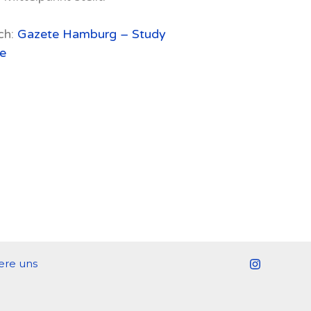
ch:
Gazete Hamburg – Study
e
ere uns