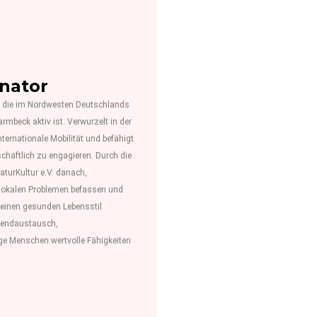
inator
n, die im Nordwesten Deutschlands
mbeck aktiv ist. Verwurzelt in der
nternationale Mobilität und befähigt
schaftlich zu engagieren. Durch die
aturKultur e.V. danach,
t lokalen Problemen befassen und
 einen gesunden Lebensstil
Jugendaustausch,
nge Menschen wertvolle Fähigkeiten