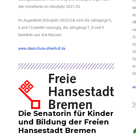
vo
den Osterferien im Schuljahr 2021/22.
Mi
A
Im Augenblick (Schuljahr 2023/24) sind die Jahrgänge 5,
Pf
6 und 10 jeweils vierzügig, die Jahrgänge 7, 8 und 9
ne
bestehen aus drei Klassen.
Zu
Sc
www.oberschule-ohlenhof.de
Sc
Sc
an
Sc
w
Die Senatorin für Kinder
und Bildung der Freien
Hansestadt Bremen