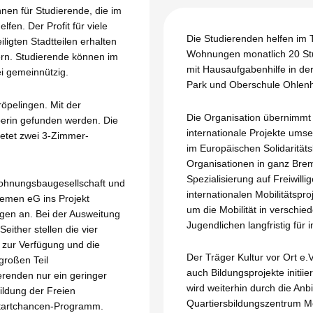
en für Studierende, die im
fen. Der Profit für viele
Die Studierenden helfen im
iligten Stadtteilen erhalten
Wohnungen monatlich 20 Stu
rn. Studierende können im
mit Hausaufgabenhilfe in d
ei gemeinnützig.
Park und Oberschule Ohlen
öpelingen. Mit der
Die Organisation übernimmt 
berin gefunden werden. Die
internationale Projekte umse
etet zwei 3-Zimmer-
im Europäischen Solidaritäts
Organisationen in ganz Bre
Spezialisierung auf Freiwil
Wohnungsbaugesellschaft und
internationalen Mobilitätspro
emen eG ins Projekt
um die Mobilität in verschie
gen an. Bei der Ausweitung
Jugendlichen langfristig für 
either stellen die vier
zur Verfügung und die
Der Träger Kultur vor Ort e.
großen Teil
auch Bildungsprojekte initiie
renden nur ein geringer
wird weiterhin durch die An
Bildung der Freien
Quartiersbildungszentrum Mo
 Startchancen-Programm.