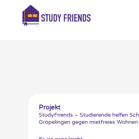
Zum
Inhalt
springen
Projekt
StudyFriends – Studierende helfen Schü
Gröpelingen gegen mietfreies Wohnen
Es ist ganz leicht: