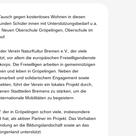
 Tausch gegen kostenloses Wohnen in diesen
nden Schüler:innen mit Unterstützungsbedarf u.a.
er Neuen Oberschule Gröpelingen, Oberschule im
hof.
der Verein NaturKultur Bremen e.V., der viele
tzt, vor allem die europäischen Freiwilligendienste
korps. Die Freiwilligen arbeiten in gemeinnützigen
men und leben in Gröpelingen. Neben der
ligenarbeit und solidarischem Engagement sowie
jekten, führt der Verein ein lokales Projekt durch,
denen Stadtteilen Bremens zu stärken, um die
internationale Mobilitäten zu begeistern.
V. der in Gröpelingen schon viele, insbesondere
rt hat, als aktiver Partner im Projekt. Das Vorhaben
bindung an die Bildungslandschaft sowie an das
rgenland unterstützt.