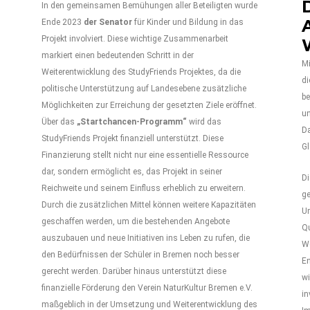
In den gemeinsamen Bemühungen aller Beteiligten wurde
Ende 2023
der Senator
für Kinder und Bildung in das
Projekt involviert. Diese wichtige Zusammenarbeit
markiert einen bedeutenden Schritt in der
M
Weiterentwicklung des StudyFriends Projektes, da die
d
politische Unterstützung auf Landesebene zusätzliche
be
Möglichkeiten zur Erreichung der gesetzten Ziele eröffnet.
un
Über das
„Startchancen-Programm“
wird das
D
StudyFriends Projekt finanziell unterstützt. Diese
G
Finanzierung stellt nicht nur eine essentielle Ressource
dar, sondern ermöglicht es, das Projekt in seiner
Di
Reichweite und seinem Einfluss erheblich zu erweitern.
ge
Durch die zusätzlichen Mittel können weitere Kapazitäten
Um
geschaffen werden, um die bestehenden Angebote
Q
auszubauen und neue Initiativen ins Leben zu rufen, die
W
den Bedürfnissen der Schüler in Bremen noch besser
E
gerecht werden. Darüber hinaus unterstützt diese
wi
finanzielle Förderung den Verein NaturKultur Bremen e.V.
in
maßgeblich in der Umsetzung und Weiterentwicklung des