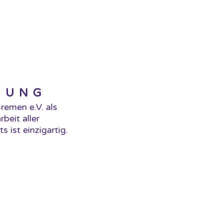
RUNG
remen e.V. als
beit aller
 ist einzigartig.