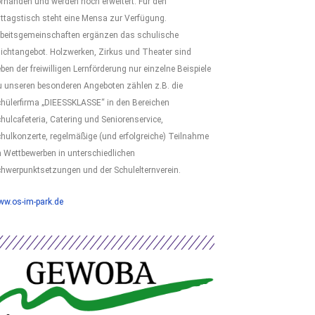
rhanden und werden noch erweitert. Für den
ttagstisch steht eine Mensa zur Verfügung.
rbeitsgemeinschaften ergänzen das schulische
lichtangebot. Holzwerken, Zirkus und Theater sind
ben der freiwilligen Lernförderung nur einzelne Beispiele
 unseren besonderen Angeboten zählen z.B. die
hülerfirma „DIEESSKLASSE“ in den Bereichen
hulcafeteria, Catering und Seniorenservice,
hulkonzerte, regelmäßige (und erfolgreiche) Teilnahme
 Wettbewerben in unterschiedlichen
hwerpunktsetzungen und der Schulelternverein.
ww.os-im-park.de