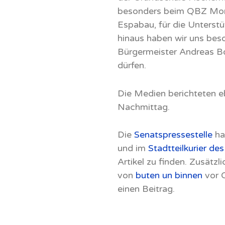
besonders beim QBZ Morg
Espabau, für die Unterst
hinaus haben wir uns bes
Bürgermeister Andreas B
dürfen.
Die Medien berichteten eb
Nachmittag.
Die
Senatspressestelle
hat
und im
Stadtteilkurier de
Artikel zu finden. Zusätz
von
buten un binnen
vor O
einen Beitrag.